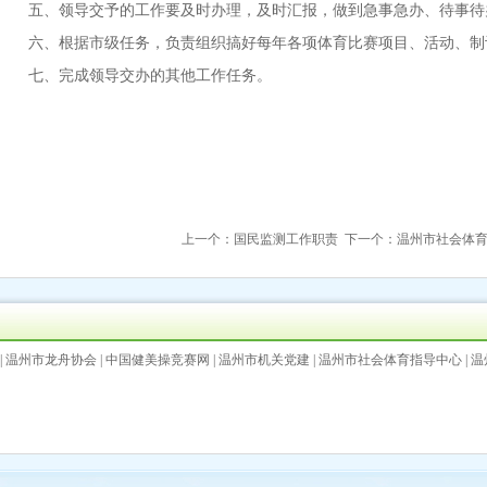
五、领导交予的工作要及时办理，及时汇报，做到急事急办、待事待
六、根据市级任务，负责组织搞好每年各项体育比赛项目、活动、制
七、完成领导交办的其他工作任务。
上一个：
国民监测工作职责
下一个：
温州市社会体
|
温州市龙舟协会
|
中国健美操竞赛网
|
温州市机关党建
|
温州市社会体育指导中心
|
温