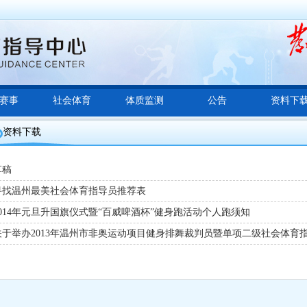
赛事
社会体育
体质监测
公告
资料下
资料下载
草稿
寻找温州最美社会体育指导员推荐表
2014年元旦升国旗仪式暨“百威啤酒杯”健身跑活动个人跑须知
关于举办2013年温州市非奥运动项目健身排舞裁判员暨单项二级社会体育