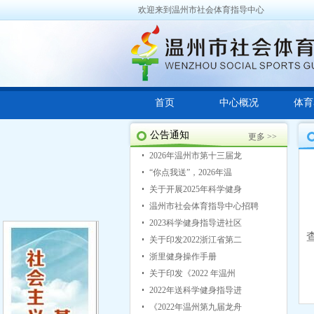
欢迎来到温州市社会体育指导中心
首页
中心概况
体育
公告通知
更多 >>
2026年温州市第十三届龙
“你点我送”，2026年温
关于开展2025年科学健身
温州市社会体育指导中心招聘
2023科学健身指导进社区
关于印发2022浙江省第二
浙里健身操作手册
关于印发《2022 年温州
2022年送科学健身指导进
《2022年温州第九届龙舟