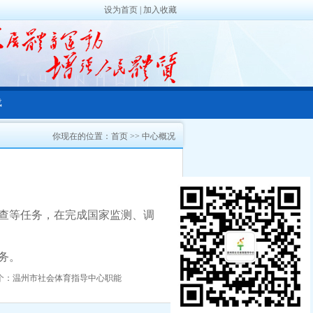
设为首页
|
加入收藏
载
你现在的位置：
首页
>>
中心概况
查等任务，在完成国家监测、调
务。
个：
温州市社会体育指导中心职能