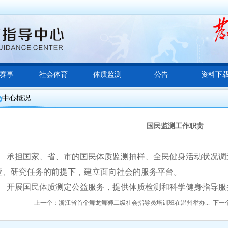
赛事
社会体育
体质监测
公告
资料下
中心概况
国民监测工作职责
承担国家、省、市的国民体质监测抽样、全民健身活动状况调
查、研究任务的前提下，建立面向社会的服务平台。
开展国民体质测定公益服务，提供体质检测和科学健身指导服
上一个：
浙江省首个舞龙舞狮二级社会指导员培训班在温州举办...
下一