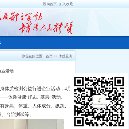
设为首页
|
加入收藏
载
你现在的位置：
首页
>>
体质监测
企业活动
身体质检测公益行进企业活动，
4月
——体质健康测试走基层”活动。
有身高、体重、人体成分、纵跳、
量、台阶测试等。