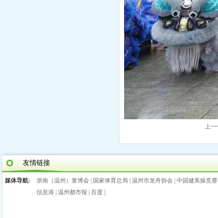
上一
友情链接
媒体导航:
浙南（温州）童博会
|
国家体育总局
|
温州市龙舟协会
|
中国健美操竞赛
信息港
|
温州都市报
|
百度
|